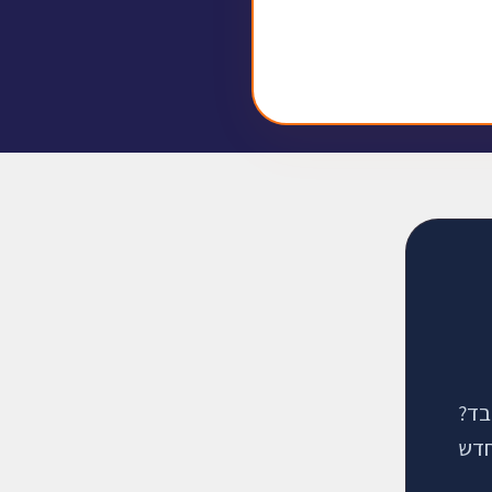
בד?
חדש