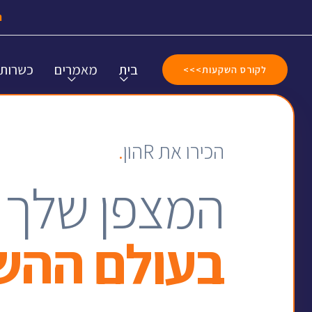
ה
בית
מאמרים
כשרות
לקורס השקעות>>>
הכירו את Rהון
.
המצפן שלך
בעולם ההש