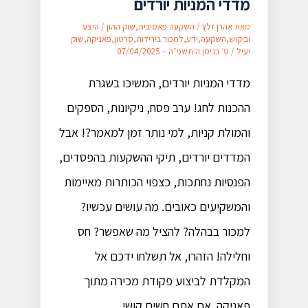
מדדי המניות יורדים
מאת
אהרן זלץ
/
השקעה פאסיבית
,
שוק ההון
/
היצע
וביקוש
,
השקעה
,
ידע
,
למכור בירידות
,
סרטון
,
פאניקה
,
שוק
יעיל
/
ט׳ בניסן ה׳תשפ״ה – 07/04/2025
מדדי המניות יורדים, המשיכו בשגרת
ההכנות לחג! ערב פסח, ניקיונות, הספקים
והמולת קניות, למי נותר זמן למאמר?! אבל
המדדים יורדים, תיקי ההשקעות בהפסדים,
הפנסיות נחתכות, כצפוי הכותרות מאיימות
והמשקיעים כאובים. מה עושים עכשיו?
למכור בבהלה? להציל מה שאפשר? חס
וחלילה! הזהרו, אל תשלחו ידכם אל
המקלדת לביצוע פקודת מכירה מתוך
פאניקה. אם אתם חשים קושי, …