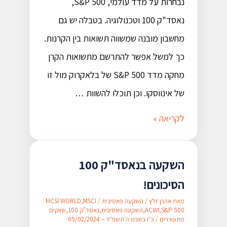
נבחרות על מדד עולמי, S&P 500,
נאסד"ק 100 וטכנולוגיה. בטבלה יש גם
מחשבון מובנה שמשווה תשואות בין הקרנות.
כך למשל אפשר להתרשם מתשואות הקרן
מחקה מדד S&P 500 של בלאקרוק מול זו
של אינווסקו. וכן תוכלו להשוות …
לקריאה »
השקעה בנאסד"ק 100
הסיכונים!
מאת
אהרן זלץ
/
השקעה פאסיבית
/
MSCI
,
MCSI WORLD
S&P 500
,
ACWI
,
השקעה פאסיבית
,
נאסד"ק 100
,
שווקים
מתעוררים
/
כ״ו בשבט ה׳תשפ״ד – 05/02/2024