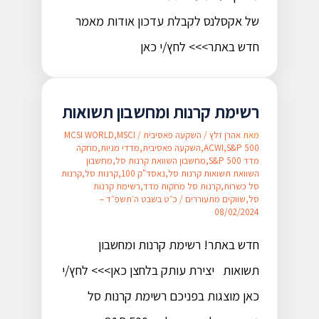
של אקסלנס לקבלת עדכון אודות מאמר
חדש באתר>>> לחץ/י כאן
רשימת קרנות ומחשבון תשואות
מאת
אהרן זלץ
/
השקעה פאסיבית
/
MSCI
,
MCSI WORLD
S&P 500
,
ACWI
,
השקעה פאסיבית
,
מדדי מניות
,
מחקה
מדד S&P 500
,
מחשבון השוואת קרנות סל
,
מחשבון
השוואת תשואות קרנות סל
,
נאסד"ק 100
,
קרנות סל
,
קרנות
סל כשרות
,
קרנות סל מחקות מדד
,
רשימת קרנות
סל
,
שווקים מתעוררים
/
כ״ט בשבט ה׳תשפ״ד –
08/02/2024
חדש באתר! רשימת קרנות ומחשבון
תשואות יצירת עותק בלחצן כאן>>> לחץ/י
כאן מוצגות בפניכם רשימת קרנות סל