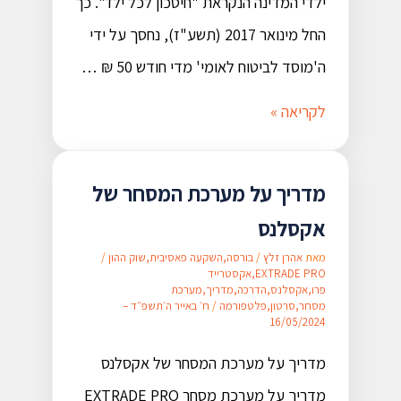
ילדי המדינה הנקראת "חיסכון לכל ילד". כך
החל מינואר 2017 (תשע"ז), נחסך על ידי
ה'מוסד לביטוח לאומי' מדי חודש 50 ₪ …
לקריאה »
מדריך על מערכת המסחר של
אקסלנס​
מאת
אהרן זלץ
/
בורסה
,
השקעה פאסיבית
,
שוק ההון
/
EXTRADE PRO
,
אקסטרייד
פרו
,
אקסלנס
,
הדרכה
,
מדריך
,
מערכת
מסחר
,
סרטון
,
פלטפורמה
/
ח׳ באייר ה׳תשפ״ד –
16/05/2024
מדריך על מערכת המסחר של אקסלנס​
מדריך על מערכת מסחר EXTRADE PRO