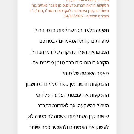
השקעות
,
הוראה
,
חברה
,
מדעים
,
סיכון מוגבר
,
פאסיבי
,
קרן
השתלמות
,
קרן השתלמות לאקדמאים במח"ר
,
רוח
/
כ״ד
באדר ה׳תשפ״ה – 24/03/2025
חשיפה בלעדית: השתלמות בדמי ניהול
מופחתים קוראי המאמרים לבטח כבר
הפנימו את העלות היקרה של דמי הניהול.
הקוראים הותיקים כבר מזמן מכירים את
מאמר היאכטה של מנהל
ההשקעות וחישבו אין ספור פעמים במחשבון
ההשקעות את עוצמת הפגיעה של דמי
הניהול בהשקעה. ​אך לאחרונה התברר
שישנה קרן השתלמות​ ששמה לה מטרה לא
לעשוק את העמיתים ולהשאיר כמה שיותר