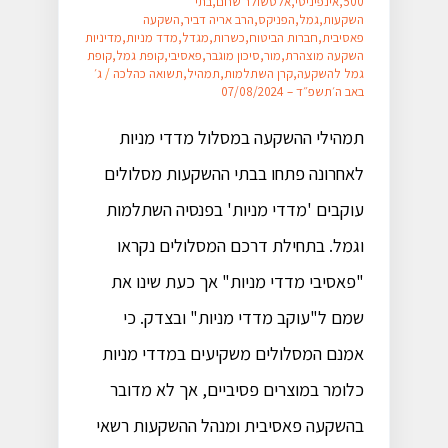
500
,
אינפיניטי
,
אלטשולר שחם
,
בתי
השקעות
,
גמל
,
הפניקס
,
הרב אריה דביר
,
השקעה
פאסיבית
,
חברות הביטוח
,
כשרות
,
מגדל
,
מדד מניות
,
מדיניות
השקעה מוצהרת
,
מור
,
סיכון מוגבר
,
פאסיבי
,
קופת גמל
,
קופת
גמל להשקעה
,
קרן השתלמות
,
תמהיל
,
תשואה כהלכה
/
ג׳
באב ה׳תשפ״ד – 07/08/2024
תמהילי ההשקעה במסלול מדדי מניות
לאחרונה פתחו בבתי ההשקעות מסלולים
עוקבים 'מדדי מניות' בפנסיה השתלמות
וגמל. בתחילת דרכם המסלולים נקראו
"פאסיבי מדדי מניות" אך כעת שינו את
שמם ל"עוקב מדדי מניות" ובצדק. כי
אמנם המסלולים משקיעים במדדי מניות
כלומר במוצרים פסיביים, אך לא מדובר
בהשקעה פאסיבית ומנהל ההשקעות רשאי