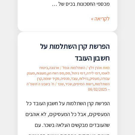
מכספי החסכונות בכיס של …
לקריאה »
הפרשת קרן השתלמות על
חשבון העובד
מאת
אהרן זלץ
/
השתלמות וגמל
/
ארנונה
,
ביטוח
לאומי
,
דמי לידה
,
דמי ניהול
,
מס
,
מס רווח הון
,
מעונות
,
מענק
עבודה
,
מעסיק
,
נזילות
,
עובד
,
פנסיה
,
פקיד שומה
,
קרן
השתלמות
,
רשות המיסים
,
שכיר
,
שכר
/
ח׳ בשבט ה׳תשפ״ה
– 06/02/2025
הפרשת קרן השתלמות על חשבון העובד כל
המעסיקים, אבל כל המעסיקים, לא אוהבים
שהעובדים מבקשים העלאה בשכר. עם