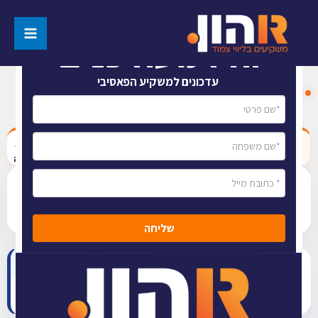
הרשמו
והיו מעודכנים
עדכונים למשקיע הפאסיבי
עדכון אחרון:
כ״ה אב תשפ״ו
שתף
קישור
לטבלה
קרנות סל ומחקות
איתור ניירות ערך כשרים העוקבים אחרי מדדים
שליחה
אג"ח קונצרני כשר
רשימה מתעדכנת של אג"ח
שתף קישור
לטבלה
בפיקוח בד"ץ העדה החרדית