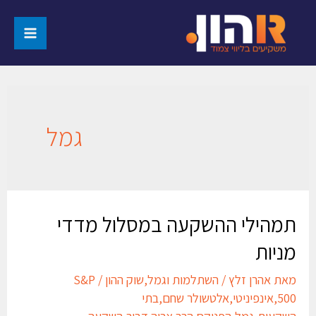
גמל
תמהילי ההשקעה במסלול מדדי
מניות
מאת
אהרן זלץ
/
השתלמות וגמל
,
שוק ההון
/
S&P
500
,
אינפיניטי
,
אלטשולר שחם
,
בתי
השקעות
,
גמל
,
הפניקס
,
הרב אריה דביר
,
השקעה