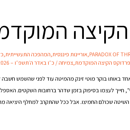
הקיצה המוקדמ
PARADOX OF THR
,
אוריינות פיננסית
,
המהפכה התעשייתית
,
כל
רדוקס הקיצה המוקדמת
,
צמיחה
/
כ״ו באדר ה׳תשפ״ו – 15/03/2026
אחד באותו בוקר מוטי זינק מהמיטה עוד לפני שהשמש חשבה 
י", חייך לעצמו בסיפוק בזמן שדהר ברחובות השקטים. האספלט
 השיטה שכולם החמיצו. אבל ככל שהתקרב למחלף היציאה מה