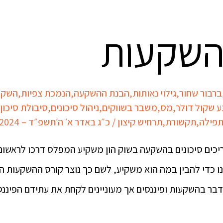
בהשקעות
ברבור שחור
,
גילוי נאותות
,
הבנת ההשקעה
,
הנמכת צפיות
,
השקע
 שקול דולר
,
מס
,
משבר בשווקים
,
ניהול סיכונים
,
סיבולת סיכון
פילה
,
תקשורת
,
תרחיש קיצון
/
כ״ג באדר א׳ ה׳תשפ״ד – 03/03/2024
כים סיכונים בהשקעה בשוק הון משקיע המפלס דרכו לראשונה 
 כדי להבין במה הוא משקיע, לשם כך נוצר קורס ההשקעות המו
דבר בהשקעות ופיננסים אך מעוניינים לקחת את עתידם הפיננס