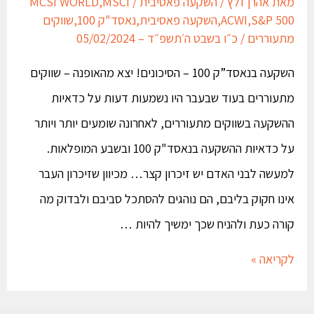
מאת
אהרן זלץ
/
השקעה פאסיבית
/
MSCI
,
MCSI WORLD
S&P 500
,
ACWI
,
השקעה פאסיבית
,
נאסד"ק 100
,
שווקים
מתעוררים
/
כ״ו בשבט ה׳תשפ״ד – 05/02/2024
השקעה בנאסד”ק 100 – הסיכונים! יצא מהאופנה – שווקים
מתעוררים בעוד שבעבר היו נשמעות דעות על כדאיות
ההשקעה בשווקים מתעוררים, לאחרונה שומעים יותר ויותר
על כדאיות ההשקעה בנאסד"ק 100 ובשבע המופלאות.
למעשה לבני האדם יש זיכרון קצר… מכיוון שזיכרון העבר
אינו חקוק בליבם, הם נוהגים להסתכל סביבם ולבדוק מה
קורה כעת ולהניח שכך ימשיך להיות …
לקריאה »