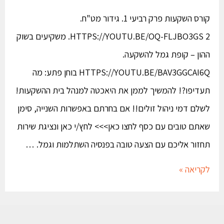
קורס השקעות פרק רביעי 1. גידור מט"ח.
HTTPS://YOUTU.BE/OQ-FLJBO3GS 2. משקיעים בשוק
ההון – קופת גמל להשקעה.
HTTPS://YOUTU.BE/BAV3GGCAI6Q בוחן פתע: מה
תעדיפו?! להמשיך לממן את היאכטה למנהל בית ההשקעות!
לשלם דמי ניהול זולים!! אם בחרתם באפשרות השנייה, סימן
שאתם טובים עם כסף לחצו כאן>>> לחץ/י כאן ונציגת שירות
תחזור אליכם עם הצעה טובה בפנסיה השתלמות וגמל. …
לקריאה »