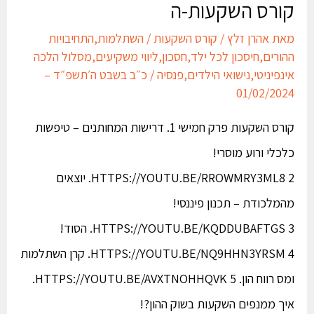
קורס השקעות-ה
מאת
אהרן זלץ
/
קורס השקעות
/
השתלמות
,
התחיבויות
ההורים
,
חיסכון לכל ילד
,
חסכון
,
ליווי משקיעים
,
מסלול הלכה
אינפיניטי
,
נישואי הילדים
,
פנסיה
/
כ״ב בשבט ה׳תשפ״ד –
01/02/2024
קורס השקעות פרק חמישי 1. דרישות המחותנים – טיפשות
כלכלי ורוע מוסרי!
HTTPS://YOUTU.BE/RROWMRY3ML8 2. יוצאים
מהמלכודת – תכנון פיננסי!
HTTPS://YOUTU.BE/KQDDUBAFTGS 3. הסוד!
HTTPS://YOUTU.BE/NQ9HHN3YRSM 4. קרן השתלמות
ומס רווח הון. HTTPS://YOUTU.BE/AVXTNOHHQVK 5.
איך ממנפים השקעות בשוק ההון?!