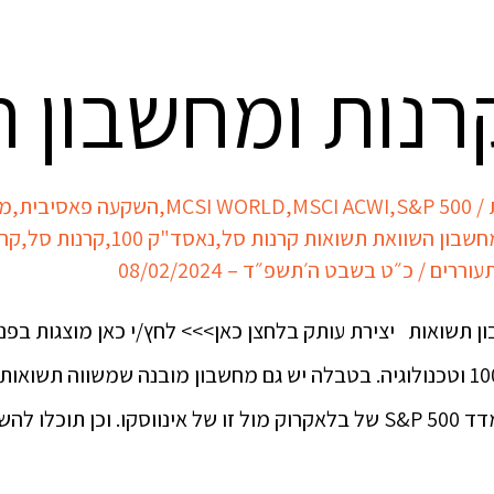
נות ומחשבון 
/
S&P 500
,
MSCI ACWI
,
MCSI WORLD
,
השקעה פאסיבית
,
מד
חשבון השוואת תשואות קרנות סל
,
נאסד"ק 100
,
קרנות סל
,
קרנ
עוררים
/
כ״ט בשבט ה׳תשפ״ד – 08/02/2024
 תשואות יצירת עותק בלחצן כאן>>> לחץ/י כאן מוצגות בפנ
מדד עולמי, S&P 500, נאסד"ק 100 וטכנולוגיה. בטבלה יש גם מחשבון מובנה שמש
 להשוות …