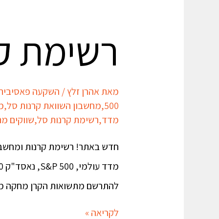
רשימת קר
מאת
אהרן זלץ
/
השקעה פאסיבית
500
,
מחשבון השוואת קרנות סל
,
מ
מדד
,
רשימת קרנות סל
,
שווקים מת
חדש באתר! רשימת קרנות ומחשבון
להתרשם מתשואות הקרן מחקה מדד S&P 500 של בלאקרוק מול זו של אינווסקו. וכן תוכלו
לקריאה »