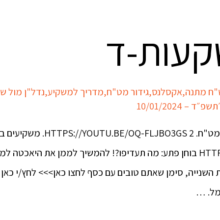
קעות-ד
,
אקסלנס
,
גידור מט"ח
,
מדריך למשקיע
,
נדל"ן מול שו
 – 10/01/2024
קורס השקעות פרק רביעי 1. גידור
HTTPS://YOUTU.BE/BAV3GGCAI6Q בוחן פתע: מה תעדיפו?! להמשיך לממן את
 השנייה, סימן שאתם טובים עם כסף לחצו כאן>>> לחץ/י כאן ו
מל. …