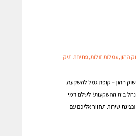
ק ההון
,
עמלות זולות
,
פתיחת תיק
 מט"ח. HTTPS://YOUTU.BE/OQ-FLJBO3GS 2. משקיעים בשוק ההון – קופת גמל להשקעה.
 היאכטה למנהל בית ההשקעות! לשלם דמי
נציגת שירות תחזור אליכם עם