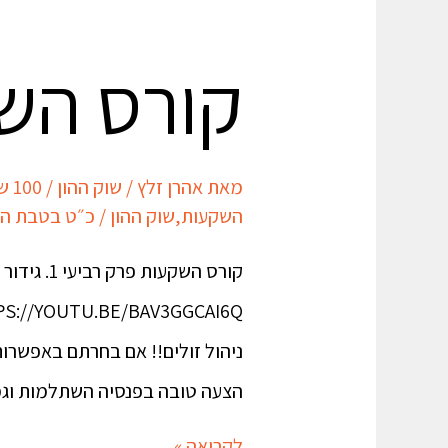
קורס הש
מאת
אהרן זלץ
/
שוק ההון
/
100 ש"ח מתנה
השקעות
,
שוק ההון
/
כ״ט בטבת ה׳תשפ״ד
ניהול זולים!! אם בחרתם באפשרות
הצעה טובה בפנסיה השתלמות וג
לקריאה »