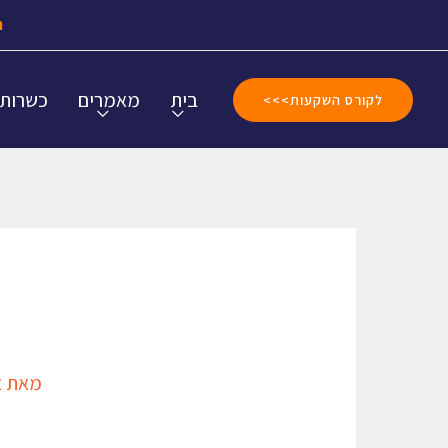
ה
בית
מאמרים
כשרות
לקורס השקעות>>>
מאת
א