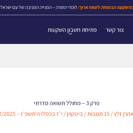
השקעה הבטוחה לטווח ארוך:
לומדי התורה – המנייה המניבה של עם ישראל.
צור קשר
פתיחת חשבון השקעות
פרק 3 – מחולל תשואה סדרתי
הרן זלץ
/
15 תגובות
/
ביטקוין
/
י״ז בכסלו ה׳תשפ״ו – 07/12/2025