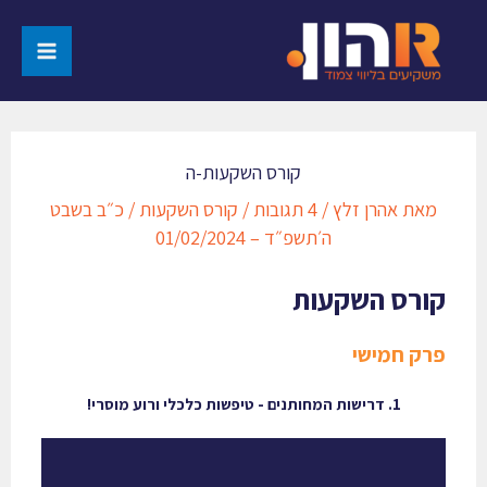
קורס השקעות-ה
מאת
אהרן זלץ
/
4 תגובות
/
קורס השקעות
/
כ״ב בשבט
ה׳תשפ״ד – 01/02/2024
קורס השקעות
פרק חמישי
1. דרישות המחותנים - טיפשות כלכלי ורוע מוסרי!