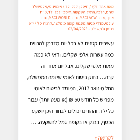
מאת
אהרן זלץ
/
חיסכון לכל ילד
/
אינפיניטי
,
אלטשולר
שחם
,
הלכה
,
הראל
,
השקעות
,
חיסכון לכל ילד
,
טווח
ארוך
,
מדד MSCI ACWI
,
מדד MSCI WORLD
,
מדד
עולמי
,
מדדי מניות
,
פסגות
,
קופה מומלצת
,
קרנות סל
/
י״א
בניסן ה׳תשפ״ג – 02/04/2023
עשירים קטנים לא בכל יום מזדמן להרוויח
כמה עשרות אלפי שקלים. ודאי לא כמה
מאות אלפי שקלים. אבל יום אחד זה
קרה… בחוק ביטוח לאומי שיזמה הממשלה,
החל מינואר 2017, המוסד לביטוח לאומי
מפריש כל חודש 50 ₪ (או מעט יותר) עבור
כל ילד. וההורים יכולים לבחור היכן יושקע
הכסף, בבנק או בקופת גמל להשקעה. …
לקריאה »