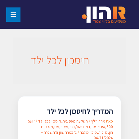
חיסכון לכל ילד
המדריך לחיסכון לכל ילד
מאת
אהרן זלץ
/
השקעה פאסיבית
,
חיסכון לכל ילד
/
S&P
500
,
אינפיניטי
,
דמי ניהול
,
מור
,
מיטב
,
מס
,
מס רווח
הון
,
נזילות
,
סיכון מוגבר
/
ג׳ במרחשוון ה׳תשפ״ה –
04/11/2024