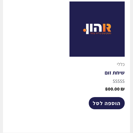
כללי
שיחת זום
דורג
800.00
₪
0
מתוך
5
הוספה לסל