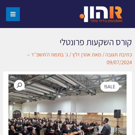
ורס השקעות פרונטלי
תיבת תגובה
/ מאת
אהרן זלץ
/
ג׳ בתמוז ה׳תשפ״ד –
09/07/202
SALE!