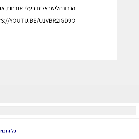
הנבונהלישראלים בעלי אזרחות אמ
HTTPS://YOUTU.BE/U1VBR2IGD9O דרייב לחסומים לקבלת עדכון אודות מאמר חדש באתר
כל הזכויות שמור