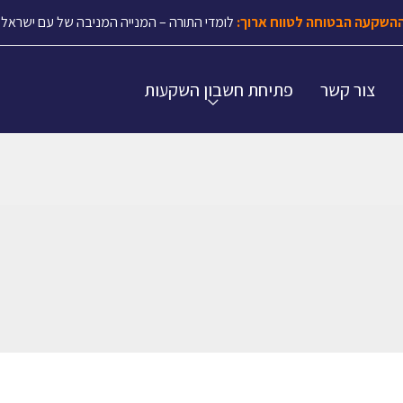
השקעה הבטוחה לטווח ארוך:
לומדי התורה – המנייה המניבה של עם ישראל.
צור קשר
פתיחת חשבון השקעות