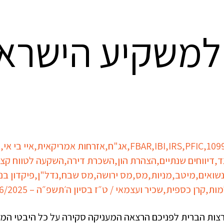
למשקיע הישראל
109
,
PFIC
,
IRS
,
IBI
,
FBAR
,
אג"ח
,
אזרחות אמריקאית
,
איי בי אי
,
א
ד
,
דיווחים שנתיים
,
הצהרת הון
,
השכרת דירה
,
השקעה לטווח קצ
שואים
,
מיטב
,
מניות
,
מס
,
מס ירושה
,
מס שבח
,
נדל"ן
,
פיקדון בנ
מות
,
קרן כספית
,
שכיר ועצמאי
/
ט״ז בסיון ה׳תשפ״ה – 12/06/2025
ות הברית לפניכם הרצאה המעניקה סקירה על כל היבטי המיס