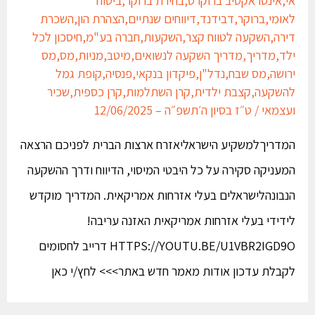
לאומי
,
ברוקר
,
דבידנד
,
דיווחים שנתיים
,
הצהרת הון
,
השכרת
דירה
,
השקעה לטווח קצר
,
השקעות
,
חברה בע"מ
,
חיסכון לכל
ילד
,
מדריך
,
מדריך השקעה לנשואים
,
מיטב
,
מניות
,
מס
,
מס
ירושה
,
מס שבח
,
נדל"ן
,
פיקדון בנקאי
,
פנסיה
,
קופת גמל
להשקעה
,
קצבת ילדית
,
קרן השתלמות
,
קרן כספית
,
שכיר
ועצמאי
/
ט״ז בסיון ה׳תשפ״ה – 12/06/2025
המדריךלמשקיע הישראליאזרח ארצות הברית לפניכם הרצאה
המעניקה סקירה על כל היבטי המיסוי, הדיווח ודרך ההשקעה
הנבונהלישראלים בעלי אזרחות אמריקאית. המדריך מוקדש
לידידי בעלי אזרחות אמריקאית האזנה עריבה!
HTTPS://YOUTU.BE/U1VBR2IGD9O דרייב לחסומים
לקבלת עדכון אודות מאמר חדש באתר>>> לחץ/י כאן