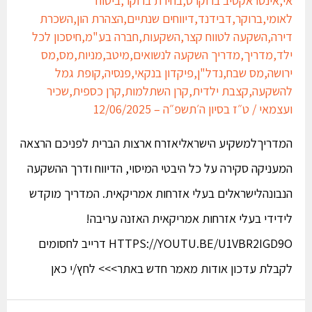
לאומי
,
ברוקר
,
דבידנד
,
דיווחים שנתיים
,
הצהרת הון
,
השכרת
דירה
,
השקעה לטווח קצר
,
השקעות
,
חברה בע"מ
,
חיסכון לכל
ילד
,
מדריך
,
מדריך השקעה לנשואים
,
מיטב
,
מניות
,
מס
,
מס
ירושה
,
מס שבח
,
נדל"ן
,
פיקדון בנקאי
,
פנסיה
,
קופת גמל
להשקעה
,
קצבת ילדית
,
קרן השתלמות
,
קרן כספית
,
שכיר
ועצמאי
/
ט״ז בסיון ה׳תשפ״ה – 12/06/2025
המדריךלמשקיע הישראליאזרח ארצות הברית לפניכם הרצאה
המעניקה סקירה על כל היבטי המיסוי, הדיווח ודרך ההשקעה
הנבונהלישראלים בעלי אזרחות אמריקאית. המדריך מוקדש
לידידי בעלי אזרחות אמריקאית האזנה עריבה!
HTTPS://YOUTU.BE/U1VBR2IGD9O דרייב לחסומים
לקבלת עדכון אודות מאמר חדש באתר>>> לחץ/י כאן