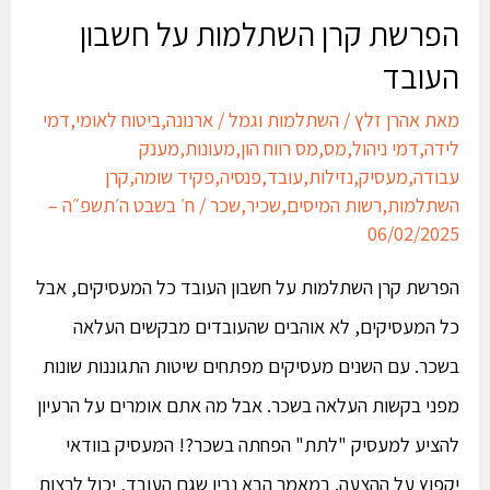
הפרשת קרן השתלמות על חשבון
העובד
מאת
אהרן זלץ
/
השתלמות וגמל
/
ארנונה
,
ביטוח לאומי
,
דמי
לידה
,
דמי ניהול
,
מס
,
מס רווח הון
,
מעונות
,
מענק
עבודה
,
מעסיק
,
נזילות
,
עובד
,
פנסיה
,
פקיד שומה
,
קרן
השתלמות
,
רשות המיסים
,
שכיר
,
שכר
/
ח׳ בשבט ה׳תשפ״ה –
06/02/2025
הפרשת קרן השתלמות על חשבון העובד כל המעסיקים, אבל
כל המעסיקים, לא אוהבים שהעובדים מבקשים העלאה
בשכר. עם השנים מעסיקים מפתחים שיטות התגוננות שונות
מפני בקשות העלאה בשכר. אבל מה אתם אומרים על הרעיון
להציע למעסיק "לתת" הפחתה בשכר?! המעסיק בוודאי
יקפוץ על ההצעה. במאמר הבא נבין שגם העובד, יכול לרצות