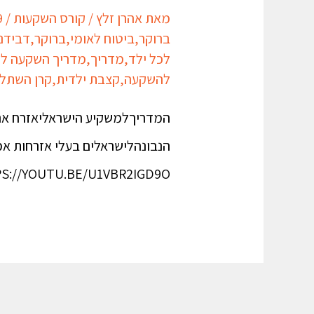
מאת
אהרן זלץ
/
קורס השקעות
/
9
ברוקר
,
ביטוח לאומי
,
ברוקר
,
דבידנ
לכל ילד
,
מדריך
,
מדריך השקעה לנ
להשקעה
,
קצבת ילדית
,
קרן השתל
המדריךלמשקיע הישראליאזרח ארצ
הנבונהלישראלים בעלי אזרחות אמ
HTTPS://YOUTU.BE/U1VBR2IGD9O דרייב לחסומים לקבלת עדכון אודות מאמר חדש באתר