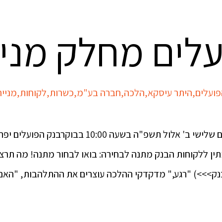
לים מחלק מניו
פועלים
,
היתר עיסקא
,
הלכה
,
חברה בע"מ
,
כשרות
,
לקוחות
,
מנייה
בנק הפועלים מחלק מניות מחר יום שלישי ב' אלול תשפ"ה ב
בנק>>>) "רגע," מדקדקי ההלכה עוצרים את ההתלהבות, "האם