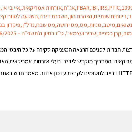
109
,
PFIC
,
IRS
,
IBI
,
FBAR
,
אג"ח
,
אזרחות אמריקאית
,
איי בי אי
,
א
ד
,
דיווחים שנתיים
,
הצהרת הון
,
השכרת דירה
,
השקעה לטווח קצ
שואים
,
מיטב
,
מניות
,
מס
,
מס ירושה
,
מס שבח
,
נדל"ן
,
פיקדון בנ
מות
,
קרן כספית
,
שכיר ועצמאי
/
ט״ז בסיון ה׳תשפ״ה – 12/06/2025
ות הברית לפניכם הרצאה המעניקה סקירה על כל היבטי המיס
ריקאית. המדריך מוקדש לידידי בעלי אזרחות אמריקאית האזנ
>>> לחץ/י כאן