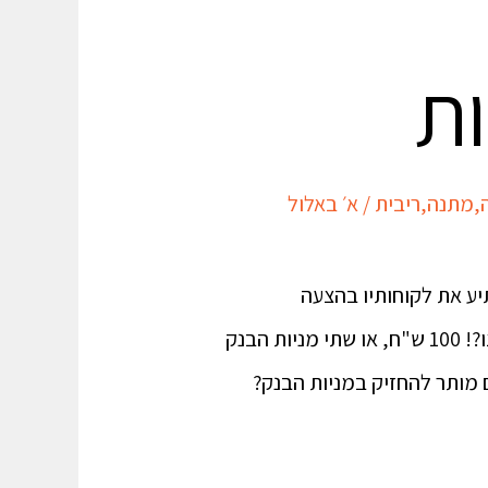
ת
,
מתנה
,
ריבית
/
א׳ באלול
שעה 10:00 בבוקרבנק הפועלים יפתיע את לקוחותיו בהצעה
יחודית.באזור האישי של הבנק תמתין ללקוחות הבנק מתנה לבחירה: בואו לבחור מתנה! מה תרצו?! 100 ש"ח, או שתי מניות הבנק
 מותר להחזיק במניות הבנק?