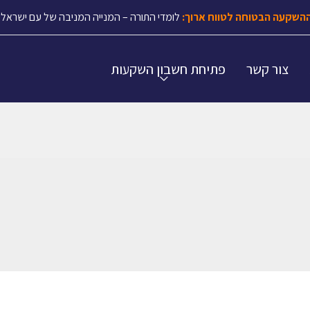
השקעה הבטוחה לטווח ארוך:
לומדי התורה – המנייה המניבה של עם ישראל.
צור קשר
פתיחת חשבון השקעות