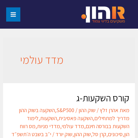
מדד עולמי
קורס השקעות-ג
מאת
אהרן זלץ
/
שוק ההון
/
S&P500
,
השקעה בשוק ההון
מדריך למתחילים
,
השקעה פאסיבית
,
השקעות
,
לימוד
השקעות בבורסה חינם
,
מדד עולמי
,
מדדי מניות
,
מס רווח
הון
,
סיכונים
,
קרן סל
,
שוק ההון
,
שוק יורד
/
י״ב בשבט ה׳תשפ״ד