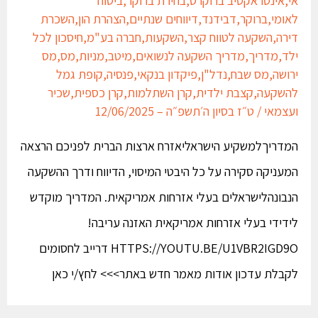
לאומי
,
ברוקר
,
דבידנד
,
דיווחים שנתיים
,
הצהרת הון
,
השכרת
דירה
,
השקעה לטווח קצר
,
השקעות
,
חברה בע"מ
,
חיסכון לכל
ילד
,
מדריך
,
מדריך השקעה לנשואים
,
מיטב
,
מניות
,
מס
,
מס
ירושה
,
מס שבח
,
נדל"ן
,
פיקדון בנקאי
,
פנסיה
,
קופת גמל
להשקעה
,
קצבת ילדית
,
קרן השתלמות
,
קרן כספית
,
שכיר
ועצמאי
/
ט״ז בסיון ה׳תשפ״ה – 12/06/2025
המדריךלמשקיע הישראליאזרח ארצות הברית לפניכם הרצאה
המעניקה סקירה על כל היבטי המיסוי, הדיווח ודרך ההשקעה
הנבונהלישראלים בעלי אזרחות אמריקאית. המדריך מוקדש
לידידי בעלי אזרחות אמריקאית האזנה עריבה!
HTTPS://YOUTU.BE/U1VBR2IGD9O דרייב לחסומים
לקבלת עדכון אודות מאמר חדש באתר>>> לחץ/י כאן