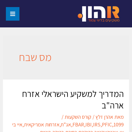
מס שבח
המדריך למשקיע הישראלי אזרח
ארה"ב
מאת
אהרן זלץ
/
קורס השקעות
/
1099
,
PFIC
,
IRS
,
IBI
,
FBAR
,
אג"ח
,
אזרחות אמריקאית
,
איי בי
אי
,
אינטראקטיב ברוקרס
,
בחירת ברוקר
,
ביטוח