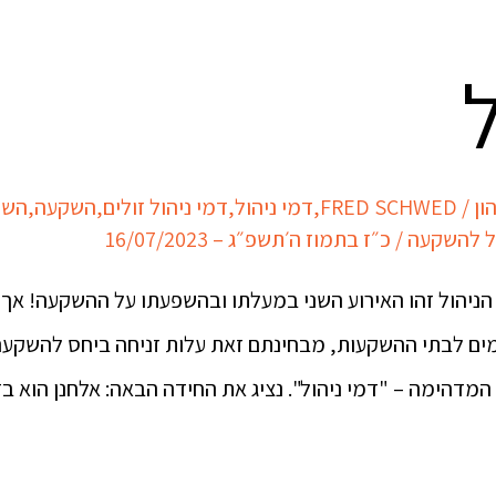
ל
ון
/
FRED SCHWED
,
דמי ניהול
,
דמי ניהול זולים
,
השקעה
,
השק
ל להשקעה
/
כ״ז בתמוז ה׳תשפ״ג – 16/07/2023
יהול זהו האירוע השני במעלתו ובהשפעתו על ההשקעה! אך 
ים לבתי ההשקעות, מבחינתם זאת עלות זניחה ביחס להשקעה 
המדהימה – "דמי ניהול". נציג את החידה הבאה: אלחנן הוא ב