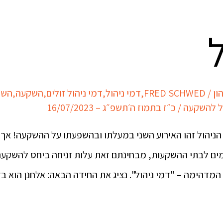
ל
ון
/
FRED SCHWED
,
דמי ניהול
,
דמי ניהול זולים
,
השקעה
,
השק
ל להשקעה
/
כ״ז בתמוז ה׳תשפ״ג – 16/07/2023
יהול זהו האירוע השני במעלתו ובהשפעתו על ההשקעה! אך 
ים לבתי ההשקעות, מבחינתם זאת עלות זניחה ביחס להשקעה 
המדהימה – "דמי ניהול". נציג את החידה הבאה: אלחנן הוא ב