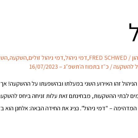
ל
ון
/
FRED SCHWED
,
דמי ניהול
,
דמי ניהול זולים
,
השקעה
,
השק
ל להשקעה
/
כ״ז בתמוז ה׳תשפ״ג – 16/07/2023
יהול זהו האירוע השני במעלתו ובהשפעתו על ההשקעה! אך 
ים לבתי ההשקעות, מבחינתם זאת עלות זניחה ביחס להשקעה 
המדהימה – "דמי ניהול". נציג את החידה הבאה: אלחנן הוא ב