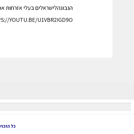
הנבונהלישראלים בעלי אזרחות אמ
HTTPS://YOUTU.BE/U1VBR2IGD9O דרייב לחסומים לקבלת עדכון אודות מאמר חדש באתר
כל הזכויות שמור