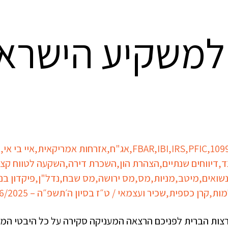
למשקיע הישראל
109
,
PFIC
,
IRS
,
IBI
,
FBAR
,
אג"ח
,
אזרחות אמריקאית
,
איי בי אי
,
א
ד
,
דיווחים שנתיים
,
הצהרת הון
,
השכרת דירה
,
השקעה לטווח קצ
שואים
,
מיטב
,
מניות
,
מס
,
מס ירושה
,
מס שבח
,
נדל"ן
,
פיקדון בנ
מות
,
קרן כספית
,
שכיר ועצמאי
/
ט״ז בסיון ה׳תשפ״ה – 12/06/2025
ות הברית לפניכם הרצאה המעניקה סקירה על כל היבטי המיס