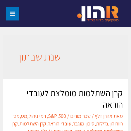
שנת שבתון
קרן השתלמות מומלצת לעובדי
הוראה
מאת
אהרן זלץ
/
שכר מורים
/
S&P 500
,
דמי ניהול
,
מס
,
מס
רווח הון
,
נזילות
,
סיכון מוגבר
,
עובדי הוראה
,
קרן השתלמות
,
קרן
השתלמות מומלצת
,
שבתון
,
שנת שבתון
/
ט״ו בתמוז