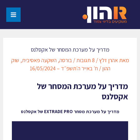
מדריך על מערכת המסחר של אקסלנס​
מאת
אהרן זלץ
/
8 תגובות
/
בורסה
,
השקעה פאסיבית
,
שוק
ההון
/
ח׳ באייר ה׳תשפ״ד – 16/05/2024
מדריך על מערכת המסחר של
אקסלנס​
מדריך על מערכת מסחר EXTRADE PRO של אקסלנס