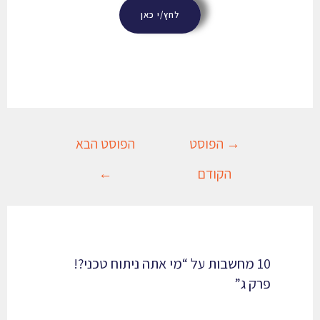
לחץ/י כאן
→
הפוסט
הפוסט הבא
הקודם
←
10 מחשבות על “מי אתה ניתוח טכני?!
פרק ג”