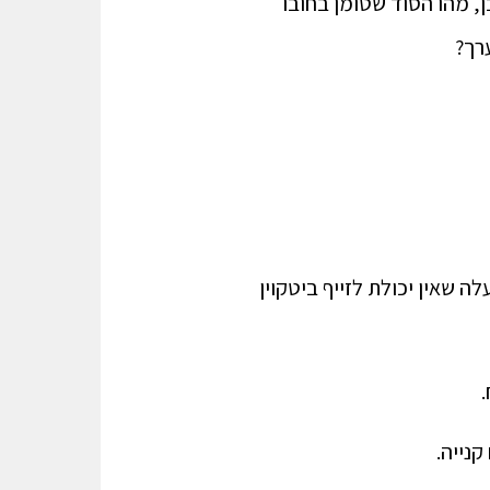
ן, מהו הסוד שטומן בחובו
רך?
ה שאין יכולת לזייף ביטקוין
קנייה.