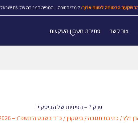
השקעה הבטוחה לטווח ארוך:
לומדי התורה – המנייה המניבה של עם ישראל.
צור קשר
פתיחת חשבון השקעות
פרק 7 – הפיזיות של הביטקוין
ן זלץ
/
כתיבת תגובה
/
ביטקוין
/
כ״ד בשבט ה׳תשפ״ו – 11/02/2026