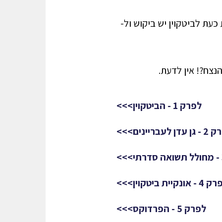
ם, כמו .D.N.A ספציפי. אך מה לעשות כעת לביטקוין יש ביקוש ול-
נצח?! אין לדעת.
לפרק 1 - הביטקוין>>>
דן לעבריינים>>>
- אונקיית ביטקוין>>>
לפרק 5 - הפרדוקס>>>