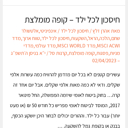
חיסכון לכל ילד – קופה מומלצת
מאת
אהרן זלץ
/
חיסכון לכל ילד
/
אינפיניטי
,
אלטשולר
שחם
,
הלכה
,
הראל
,
השקעות
,
חיסכון לכל ילד
,
טווח ארוך
,
מדד
MSCI ACWI
,
מדד MSCI WORLD
,
מדד עולמי
,
מדדי
מניות
,
פסגות
,
קופה מומלצת
,
קרנות סל
/
י״א בניסן ה׳תשפ״ג
– 02/04/2023
עשירים קטנים לא בכל יום מזדמן להרוויח כמה עשרות אלפי
שקלים. ודאי לא כמה מאות אלפי שקלים. אבל יום אחד זה
קרה… בחוק ביטוח לאומי שיזמה הממשלה, החל מינואר
2017, המוסד לביטוח לאומי מפריש כל חודש 50 ₪ (או מעט
יותר) עבור כל ילד. וההורים יכולים לבחור היכן יושקע הכסף,
בבנק או בקופת גמל להשקעה. …