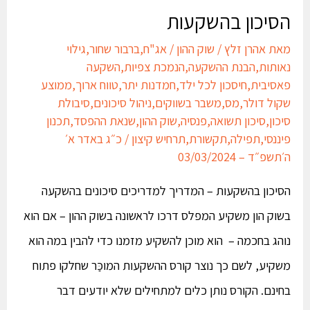
הסיכון בהשקעות
מאת
אהרן זלץ
/
שוק ההון
/
אג"ח
,
ברבור שחור
,
גילוי
נאותות
,
הבנת ההשקעה
,
הנמכת צפיות
,
השקעה
פאסיבית
,
חיסכון לכל ילד
,
חמדנות יתר
,
טווח ארוך
,
ממוצע
שקול דולר
,
מס
,
משבר בשווקים
,
ניהול סיכונים
,
סיבולת
סיכון
,
סיכון תשואה
,
פנסיה
,
שוק ההון
,
שנאת ההפסד
,
תכנון
פיננסי
,
תפילה
,
תקשורת
,
תרחיש קיצון
/
כ״ג באדר א׳
ה׳תשפ״ד – 03/03/2024
הסיכון בהשקעות – המדריך למדריכים סיכונים בהשקעה
בשוק הון משקיע המפלס דרכו לראשונה בשוק ההון – אם הוא
נוהג בחכמה – הוא מוכן להשקיע מזמנו כדי להבין במה הוא
משקיע, לשם כך נוצר קורס ההשקעות המוכַּר שחלקו פתוח
בחינם. הקורס נותן כלים למתחילים שלא יודעים דבר