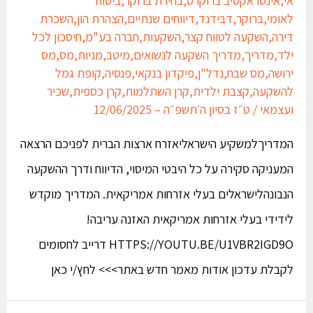
לאומי
,
ברוקר
,
דבידנד
,
דיווחים שנתיים
,
הצהרת הון
,
השכרת
דירה
,
השקעה לטווח קצר
,
השקעות
,
חברה בע"מ
,
חיסכון לכל
ילד
,
מדריך
,
מדריך השקעה לנשואים
,
מיטב
,
מניות
,
מס
,
מס
ירושה
,
מס שבח
,
נדל"ן
,
פיקדון בנקאי
,
פנסיה
,
קופת גמל
להשקעה
,
קצבת ילדית
,
קרן השתלמות
,
קרן כספית
,
שכיר
ועצמאי
/
ט״ז בסיון ה׳תשפ״ה – 12/06/2025
המדריךלמשקיע הישראליאזרח ארצות הברית לפניכם הרצאה
המעניקה סקירה על כל היבטי המיסוי, הדיווח ודרך ההשקעה
הנבונהלישראלים בעלי אזרחות אמריקאית. המדריך מוקדש
לידידי בעלי אזרחות אמריקאית האזנה עריבה!
HTTPS://YOUTU.BE/U1VBR2IGD9O דרייב לחסומים
לקבלת עדכון אודות מאמר חדש באתר>>> לחץ/י כאן