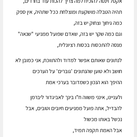
אקסל וינסה להוכיח למה צריך להכות עוד בחרדים,
תהיה הטבלה מושקעת ומוצלחת ככל שתהיה, אין ספק
כמה גיחוך וצחוק יש בזה,
וגם כמה שקר יש בזה, שאדם שפועל ממניעי "שנאה"
מנסה להתכסות בכסות רציונלית,
לנתונים שאותם אפשר למדוד ולהתווכח, אני כמובן לא
חושב ולא טוען שהנתונים 'גוברים' על הערכים
ההיפך הוא הנכון כשמדובר בערכי אמת
ולעניינו, אינני משווה ח"ו בינך לאביגדור ליברמן
להבדיל, אתה פועל ממניעים חיובים וטובים, אבל
נכשל באותו מכשול
אבל האמת תקפה תמיד,