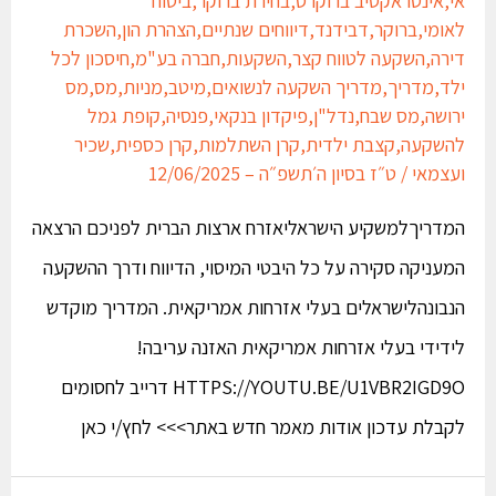
לאומי
,
ברוקר
,
דבידנד
,
דיווחים שנתיים
,
הצהרת הון
,
השכרת
דירה
,
השקעה לטווח קצר
,
השקעות
,
חברה בע"מ
,
חיסכון לכל
ילד
,
מדריך
,
מדריך השקעה לנשואים
,
מיטב
,
מניות
,
מס
,
מס
ירושה
,
מס שבח
,
נדל"ן
,
פיקדון בנקאי
,
פנסיה
,
קופת גמל
להשקעה
,
קצבת ילדית
,
קרן השתלמות
,
קרן כספית
,
שכיר
ועצמאי
/
ט״ז בסיון ה׳תשפ״ה – 12/06/2025
המדריךלמשקיע הישראליאזרח ארצות הברית לפניכם הרצאה
המעניקה סקירה על כל היבטי המיסוי, הדיווח ודרך ההשקעה
הנבונהלישראלים בעלי אזרחות אמריקאית. המדריך מוקדש
לידידי בעלי אזרחות אמריקאית האזנה עריבה!
HTTPS://YOUTU.BE/U1VBR2IGD9O דרייב לחסומים
לקבלת עדכון אודות מאמר חדש באתר>>> לחץ/י כאן