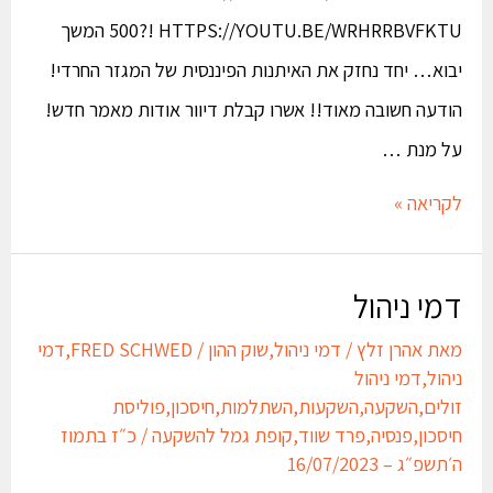
500?! HTTPS://YOUTU.BE/WRHRRBVFKTU המשך
יבוא… יחד נחזק את האיתנות הפיננסית של המגזר החרדי!​​
הודעה חשובה מאוד!! אשרו קבלת דיוור אודות מאמר חדש!
על מנת …
לקריאה »
דמי ניהול
מאת
אהרן זלץ
/
דמי ניהול
,
שוק ההון
/
FRED SCHWED
,
דמי
ניהול
,
דמי ניהול
זולים
,
השקעה
,
השקעות
,
השתלמות
,
חיסכון
,
פוליסת
חיסכון
,
פנסיה
,
פרד שווד
,
קופת גמל להשקעה
/
כ״ז בתמוז
ה׳תשפ״ג – 16/07/2023