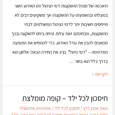
היאכטה של מנהל ההשקעות דמי הניהול זהו האירוע השני
במעלתו ובהשפעתו על ההשקעה! אך משקיעים רבים לא
מייחסים חשיבות יתר לדמי הניהול המשולמים לבתי
ההשקעות, מבחינתם זאת עלות זניחה ביחס להשקעה ובכך
ממאנים להבין את גודל האירוע. כדי להמחיש את התופעה
המדהימה – "דמי ניהול". נציג את החידה הבאה: אלחנן הוא
בדרך כלל הוא בחור …
לקריאה »
חיסכון לכל ילד – קופה מומלצת
מאת
אהרן זלץ
/
חיסכון לכל ילד
/
אינפיניטי
,
אלטשולר
שחם
,
הלכה
,
הראל
,
השקעות
,
חיסכון לכל ילד
,
טווח ארוך
,
מדד