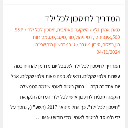
המדריך לחיסכון לכל ילד
מאת
אהרן זלץ
/
השקעה פאסיבית
,
חיסכון לכל ילד
/
S&P
500
,
אינפיניטי
,
דמי ניהול
,
מור
,
מיטב
,
מס
,
מס רווח
הון
,
נזילות
,
סיכון מוגבר
/
ג׳ במרחשוון ה׳תשפ״ה –
04/11/2024
המדריך לחיסכון לכל ילד לא בכל יום מזדמן להרוויח כמה
עשרות אלפי שקלים. ודאי לא כמה מאות אלפי שקלים. אבל
יום אחד זה קרה… בחוק ביטוח לאומי שיזמה הממשלה
הוקמה תוכנית לחיסכון אישי לכל ילדי המדינה הנקראת
"חיסכון לכל ילד". כך החל מינואר 2017 (תשע"ז), נחסך על
ידי ה'מוסד לביטוח לאומי' מדי חודש 50 ₪ …