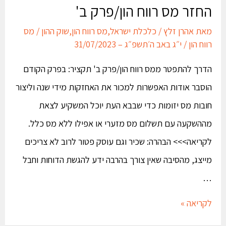
החזר מס רווח הון/פרק ב'
מאת
אהרן זלץ
/
כלכלת ישראל
,
מס רווח הון
,
שוק ההון
/
מס
רווח הון
/
י״ג באב ה׳תשפ״ג – 31/07/2023
הדרך להתפטר ממס רווח הון/פרק ב' תקציר: בפרק הקודם
הוסבר אודות האפשרות למכור את האחזקות מידי שנה וליצור
חובות מס יזומות כדי שבבא העת יוכל המשקיע לצאת
מההשקעה עם תשלום מס מזערי או אפילו ללא מס כלל.
לקריאה>>> הבהרה: שכיר וגם עוסק פטור לרוב לא צריכים
מייצג, מהסיבה שאין צורך בהרבה ידע להגשת הדוחות וחבל
…
לקריאה »