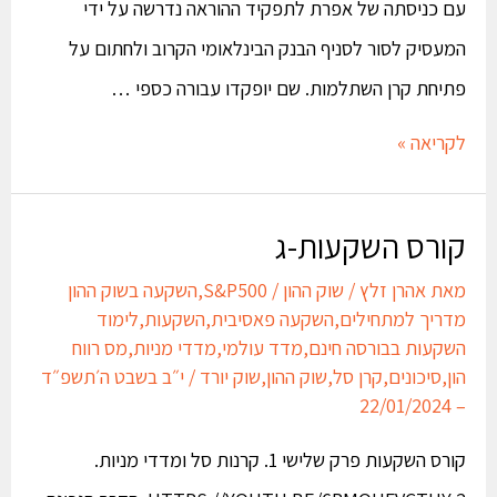
עם כניסתה של אפרת לתפקיד ההוראה נדרשה על ידי
המעסיק לסור לסניף הבנק הבינלאומי הקרוב ולחתום על
פתיחת קרן השתלמות. שם יופקדו עבורה כספי …
לקריאה »
קורס השקעות-ג
מאת
אהרן זלץ
/
שוק ההון
/
S&P500
,
השקעה בשוק ההון
מדריך למתחילים
,
השקעה פאסיבית
,
השקעות
,
לימוד
השקעות בבורסה חינם
,
מדד עולמי
,
מדדי מניות
,
מס רווח
הון
,
סיכונים
,
קרן סל
,
שוק ההון
,
שוק יורד
/
י״ב בשבט ה׳תשפ״ד
– 22/01/2024
קורס השקעות פרק שלישי 1. קרנות סל ומדדי מניות.