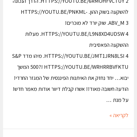
HTTPS://YOUTU.BE/6RMOHFVCTUY 2. הדרך הנכונה
להשקעה בשוק ההון. HTTPS://YOUTU.BE/PNKML-
ABV_M 3. שוק יורד לא מוכרים!
HTTPS://YOUTU.BE/L9N8XD4UDSW 4. מעלות
ההשקעה הפאסיבית
HTTPS://YOUTU.BE/JMT1JRN8LSI 4. מיהו מדד S&P
500?! HTTPS://YOUTU.BE/WRHRRBVFKTU המשך
יבוא… יחד נחזק את האיתנות הפיננסית של המגזר החרדי!​​
הודעה חשובה מאוד!! אשרו קבלת דיוור אודות מאמר חדש!
על מנת …
לקריאה »