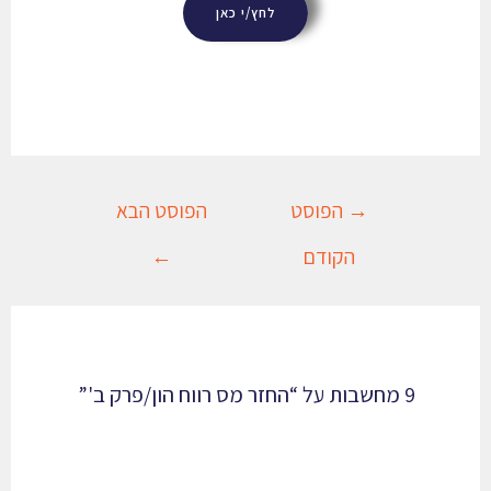
לחץ/י כאן
→
הפוסט
הפוסט הבא
הקודם
←
9 מחשבות על “החזר מס רווח הון/פרק ב'”