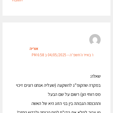
אוריה
ו׳ באייר ה׳תשפ״ה – 04/05/2025 ב 6:58 PM
שאלה:
במקרה שהקופ"ג להשקעה (שעליה אנחנו רוצים זיכוי
מס רווחי הון) רשום על שם הבעל
וההכנסה הגבוהה בין בני הזוג היא של האשה
מי צריך למלא את הדו"ח למס הכנסה ולבקש החזר?