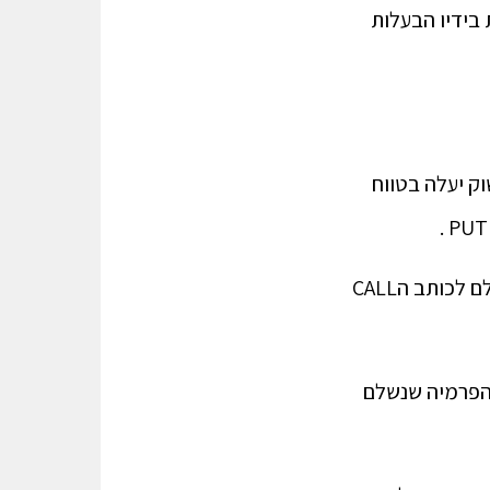
 בידיו הבעלות
 כי אנחנו סבורים שהשוק יעלה בטווח
כעת נחשב: אם השוק יעלה נקבל מכותב הCALL את התשואה החיובית ובמקביל נשלם לכותב הCALL
 האופציה. אבל את הפרמיה שנשלם