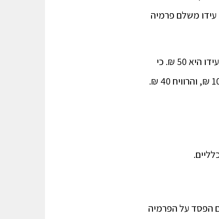
לת שטר האופציה עידו משלם פרמיה
הגיע תאריך הפקיעה והנה מניית שטראוס עלתה ושוויה 150 ₪. שווי האופציה שבידי עידו היא 50 ₪. כי
עידו יכול לקנות באופצייה הזאת מנייה ששוויה 150 ₪ ב 100 ₪. יוצא שעידו השקיע 10 ₪, והרוויח 40 ₪.
לליים.
 עם הפסד על הפרמיה