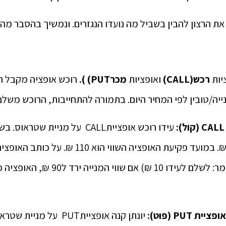
ת הרצון להבין בשביל מה נועדו הנגזרים. ונמשיך בהסבר מהם 
יות
רכש
(CALL)
ואופציות
מכר
PUT)
).
רוכש אופציה מקבל 
נייה/טובין לפי המחיר היום. בתמורה להתחייבות, הרוכש משלם
CALL
(קוֹל):
עידו רוכש אופצייתCALL על מניית 
המנייה ב100 ₪. (כלומר: לשלם לעידו 10 ₪) א
אופציית
PUT
(
פּוּט):
יונתן קנה אופצייתPUT על 