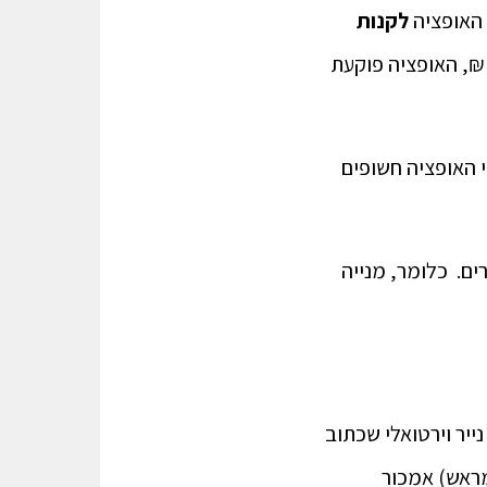
לקנות
ונתן את המנייה ב100 ₪. (כלומר: לשלם ליונתן 10 ₪) אם שווי המנייה יעלה ל110 ₪, האופציה פוקעת
י האופציה חשופים
ים. כלומר, מנייה
ו קנה אופצית CALL בידו הוא מחזיק נייר וירטואלי שכתוב
מראש) אמכור