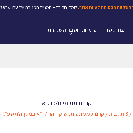
השקעה הבטוחה לטווח ארוך:
לומדי התורה – המנייה המניבה של עם ישראל.
צור קשר
פתיחת חשבון השקעות
קרנות ממונפות/פרק א
/
3 תגובות
/
קרנות ממונפות
,
שוק ההון
/
י״א בניסן ה׳תשפ״ג – 2/04/2023