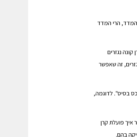
 קרן ממונפת? איך שייך להניב פי 3 מתשואת המדד, הרי המדד
קונה נגזרים
זרים, זה שאפשר
כס בסיס". לדוגמה,
ר איך פועלת קרן
יקה בהם.